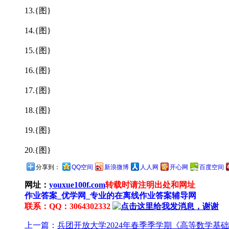
13.{图}
14.{图}
15.{图}
16.{图}
17.{图}
18.{图}
19.{图}
20.{图}
分享到：
QQ空间
新浪微博
人人网
开心网
百度空间
网址：
youxue100f.com
转载时请注明出处和网址
作业答案_优学网_专业的在离线作业答案辅导网
联系：QQ：3064302332
上一篇：
兵团开放大学2024年春季季学期《高等数学基础