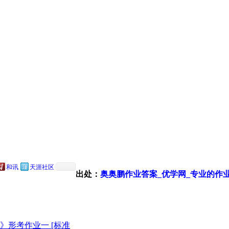
和讯
天涯社区
出处：
奥奥鹏作业答案_优学网_专业的作
》形考作业一 [标准