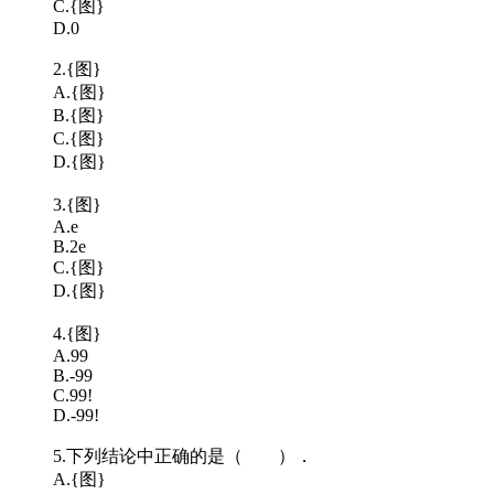
C.{图}
D.0
2.{图}
A.{图}
B.{图}
C.{图}
D.{图}
3.{图}
A.e
B.2e
C.{图}
D.{图}
4.{图}
A.99
B.-99
C.99!
D.-99!
5.下列结论中正确的是（ ）．
A.{图}